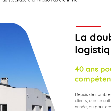
niser sa logistique
ogistique du dernier kilomètre
La dou
logisti
40 ans po
compéten
Depuis de nombreus
clients, que ce s
année, ou pour de