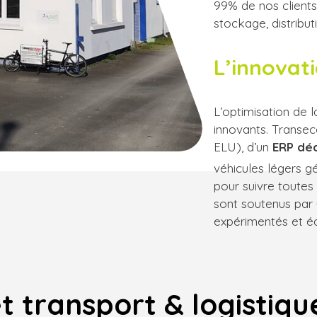
99% de nos clients
stockage, distribut
L’innovat
L’optimisation de l
innovants. Transe
ELU), d’un
ERP dé
véhicules légers g
pour suivre toutes
sont soutenus par 
expérimentés et é
et transport & logistiq