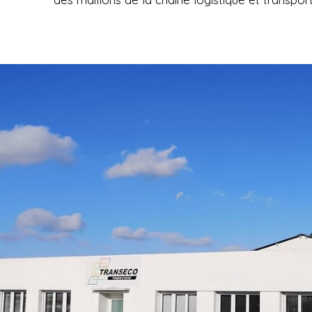
Orga
La l