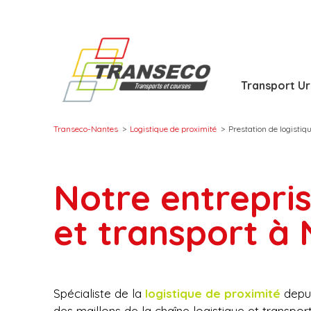
Transport U
Transeco-Nantes
>
Logistique de proximité
>
Prestation de logistiq
Notre entrepris
Tran
Logi
Rem
et transport à
Cour
Logi
Aff
Pres
Coll
Spécialiste de la
logistique de proximité
depu
des maillons de la chaîne logistique et transport,