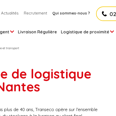
02
Actualités
Recrutement
Qui sommes-nous ?
rgent
Livraison Régulière
Logistique de proximité
ue et transport
e de logistique
sport urgent à vélo
stiques des start-ups
ise matinale
 Nantes
rier et colis urgents
stique urbaine
ranchissement
tation de logistique et transport
ecte et envoi du courrier
is plus de 40 ans, Transeco opère sur l’ensemble
 du stockage à la livraison au client final.