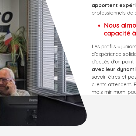
apportent expéri
professionnels de s
Nous aimon
capacité 
Les profils « junio
d’expérience solid
d’accès d’un point
avec leur dynam
savoir-êtres et p
clients attendent. 
mois minimum, pour