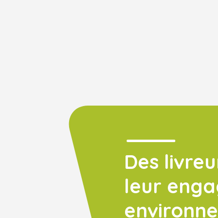
Des livreu
leur eng
environn