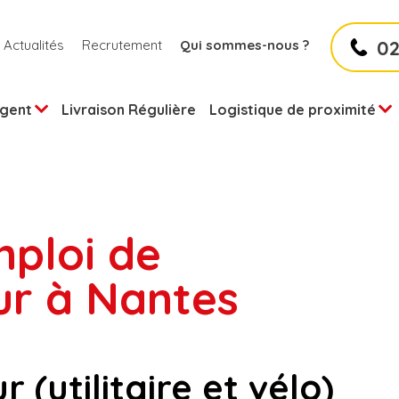
02
Actualités
Recrutement
Qui sommes-nous ?
rgent
Livraison Régulière
Logistique de proximité
mploi de
sport urgent à vélo
stiques des start-ups
ise matinale
ur à Nantes
rier et colis urgents
stique urbaine
ranchissement
tation de logistique et transport
ecte et envoi du courrier
r (utilitaire et vélo)