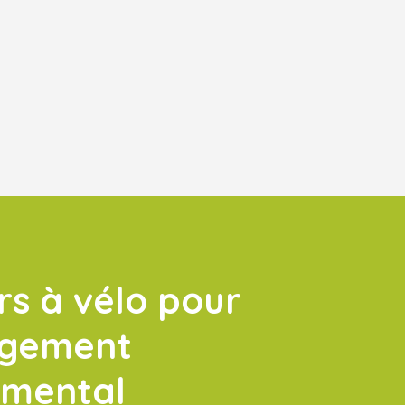
rs à vélo pour
agement
emental