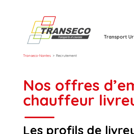
Transport U
Transeco-Nantes
>
Recrutement
Nos offres d’e
Tran
Logi
Rem
chauffeur livre
Cour
Logi
Aff
Pres
Coll
Les profils de livreu